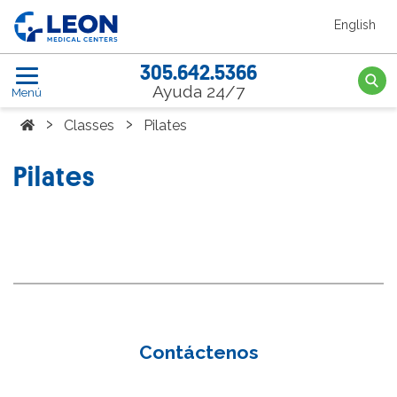
Saltar al contenido principal
English
LEON Medical Centers home link
305.642.5366
Searc
Ayuda 24/7
Menú
Home
›
›
Classes
Pilates
Pilates
Contáctenos