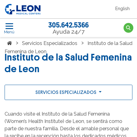
Saltar al contenido principal
English
LEON Medical Centers home link
305.642.5366
Searc
Ayuda 24/7
Menú
Home
›
›
Servicios Especializados
Instituto de la Salud
Femenina de Leon
Instituto de la Salud Femenina
de Leon
SERVICIOS ESPECIALIZADOS
Cuando visite el Instituto de la Salud Femenina
(Women’s Health Institute) de Leon, se sentirá como
parte de nuestra familia. Desde el amable personal que
la recibe en la recepción hasta los dedicados médicos,