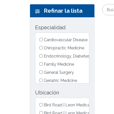
Refinar la lista
Especialidad
Cardiovascular Disease
Select one or more special
Chiropractic Medicine
Endocrinology, Diabetes & Metaboli
Family Medicine
General Surgery
Geriatric Medicine
Internal Medicine
Ubicación
Interventional Cardiology
Medical Oncology
Bird Road | Leon Medical Centers
Select one or more locati
Neurology
Bird Road | Leon Medical Centers