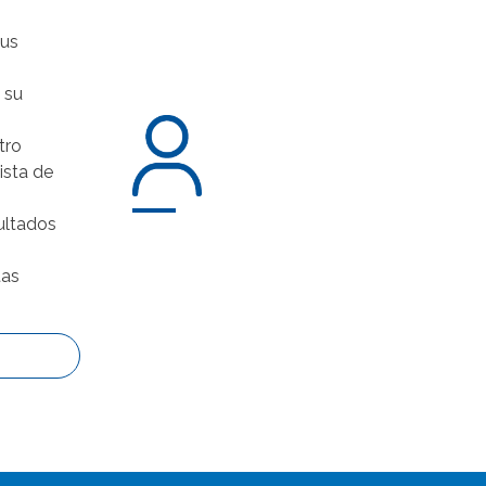
sus
 su
tro
lista de
ultados
tas