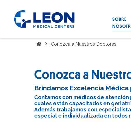
Saltar al contenido principal
SOBRE
LEON Medical Centers home link
NOSOT
Home
›
Conozca a Nuestros Doctores
Conozca a Nuestr
Brindamos Excelencia Médica 
Contamos con médicos de atención pr
cuales están capacitados en geriatr
Además trabajamos con especialista
especial e individualizada en todos 