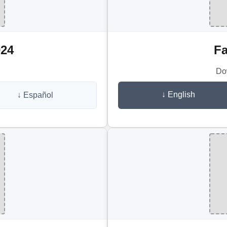
24
Fa
Do
↓ English
↓ Español