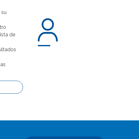
 su
tro
lista de
ultados
tas