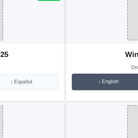
25
Win
Do
↓ English
↓ Español