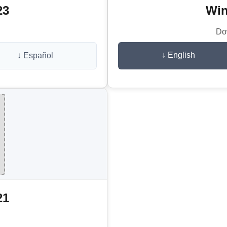
23
Win
Do
↓ English
↓ Español
21