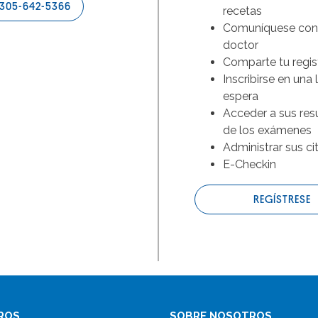
305-642-5366
recetas
Comuníquese con
doctor
Comparte tu regis
Inscribirse en una 
espera
Acceder a sus res
de los exámenes
Administrar sus ci
E-Checkin
REGÍSTRESE
ROS
SOBRE NOSOTROS