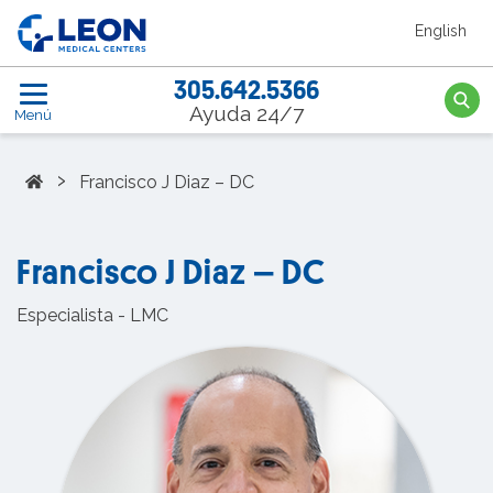
Saltar al contenido principal
English
LEON Medical Centers home link
305.642.5366
Searc
Ayuda 24/7
Menú
Home
›
Francisco J Diaz – DC
Francisco J Diaz – DC
Especialista - LMC